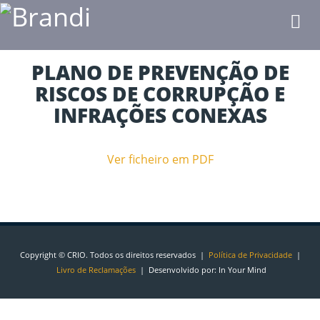
Toggle
naviga
PLANO DE PREVENÇÃO DE
RISCOS DE CORRUPÇÃO E
INFRAÇÕES CONEXAS
Ver ficheiro em PDF
Copyright © CRIO. Todos os direitos reservados |
Política de Privacidade
|
Livro de Reclamações
| Desenvolvido por:
In Your Mind